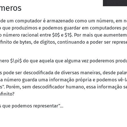
úmeros
ã de um computador é armazenado como um número, em no
ção que produzimos e podemos guardar em computadores 
 número racional entre $0$ e $1$. Por mais que aumente
inito de bytes, de dígitos, continuando a poder ser rep
ero $\pi$ do que aquela que alguma vez poderemos produ
 pode ser descodificada de diversas maneiras, desde palav
a número guarda uma informação própria e podemos vê-la 
s". Porém, sem descodificador humano, essa informação s
nfinito?
s que podemos representar"…