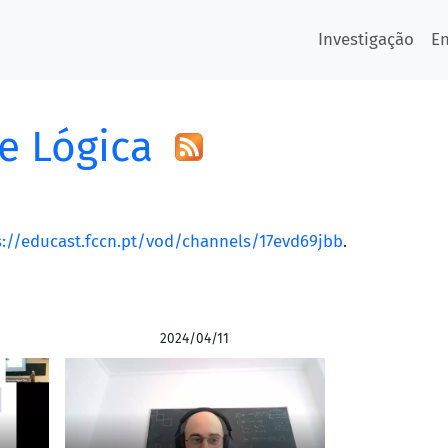
Investigação
E
e Lógica
s://educast.fccn.pt/vod/channels/17evd69jbb
.
2024/04/11