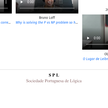
2
Bruno Loff
An extension of the Curry-Howard correspondence to proof search
Why is solving the P vs NP problem so hard?
O
O Lugar de Leibn