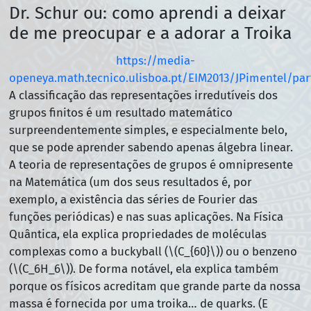
Dr. Schur ou: como aprendi a deixar
de me preocupar e a adorar a Troika
https://media-
openeya.math.tecnico.ulisboa.pt/EIM2013/JPimentel/par
A classificação das representações irredutíveis dos
grupos finitos é um resultado matemático
surpreendentemente simples, e especialmente belo,
que se pode aprender sabendo apenas álgebra linear.
A teoria de representações de grupos é omnipresente
na Matemática (um dos seus resultados é, por
exemplo, a existência das séries de Fourier das
funções periódicas) e nas suas aplicações. Na Física
Quântica, ela explica propriedades de moléculas
complexas como a buckyball (\(C_{60}\)) ou o benzeno
(\(C_6H_6\)). De forma notável, ela explica também
porque os físicos acreditam que grande parte da nossa
massa é fornecida por uma troika… de quarks. (E