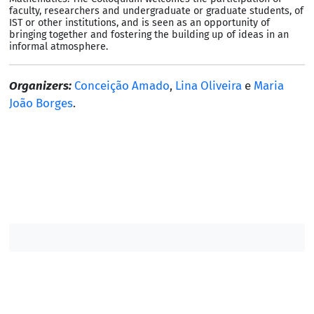
faculty, researchers and undergraduate or graduate students, of
IST or other institutions, and is seen as an opportunity of
bringing together and fostering the building up of ideas in an
informal atmosphere.
Organizers:
Conceição Amado
,
Lina Oliveira
e
Maria
João Borges
.
Contacts DM
Contacts IST
/
/
/
©2007-2026, Instituto Superior Técnico. All rights
reserved.