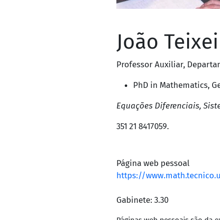
João Teixei
Professor Auxiliar
,
Departa
PhD in Mathematics,
Ge
Equações Diferenciais, Sist
351 21 8417059
.
Página web pessoal
https://www.math.tecnico.u
Gabinete: 3.30
Páginas web pessoais são da e