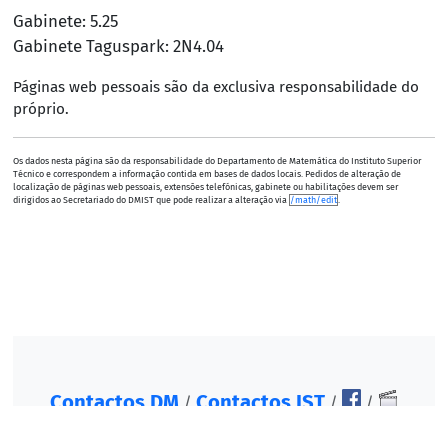
Gabinete: 5.25
Gabinete Taguspark: 2N4.04
Páginas web pessoais são da exclusiva responsabilidade do
próprio.
Os dados nesta página são da responsabilidade do Departamento de Matemática do Instituto Superior
Técnico e correspondem a informação contida em bases de dados locais. Pedidos de alteração de
localização de páginas web pessoais, extensões telefónicas, gabinete ou habilitações devem ser
dirigidos ao Secretariado do DMIST que pode realizar a alteração via
/math/edit
.
Contactos DM
Contactos IST
/
/
/
©2007-2026, Instituto Superior Técnico. Todos os